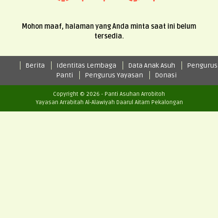
Mohon maaf, halaman yang Anda minta saat ini belum
tersedia.
Berita
Identitas Lembaga
Data Anak Asuh
Pengurus
Panti
Pengurus Yayasan
Donasi
Copyright © 2026 - Panti Asuhan Arrobitoh
Yayasan Arrabitah Al-Alawiyah Daarul Aitam Pekalongan